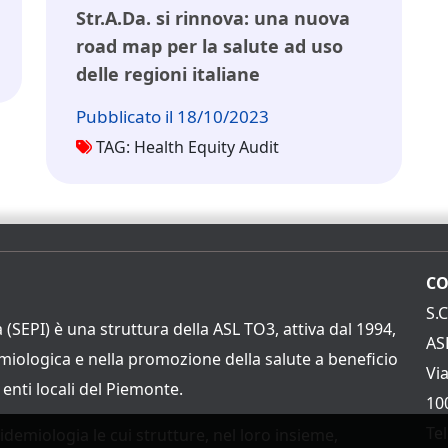
Str.A.Da. si rinnova: una nuova
road map per la salute ad uso
delle regioni italiane
Pubblicato il 18/10/2023
TAG: Health Equity Audit
CO
S.
 (SEPI) è una struttura della ASL TO3, attiva dal 1994,
AS
emiologica e nella promozione della salute a beneficio
Via
 enti locali del Piemonte.
10
Te
pidemiologia le cui strutture, nel loro insieme,