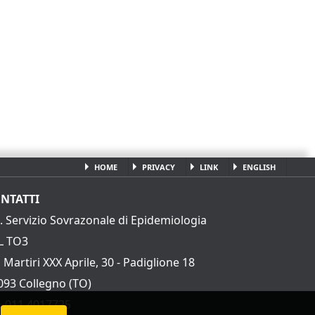
HOME
PRIVACY
LINK
ENGLISH
NTATTI
C. Servizio Sovrazonale di Epidemiologia
L TO3
 Martiri XXX Aprile, 30 - Padiglione 18
093 Collegno (TO)
l. 011 4017725