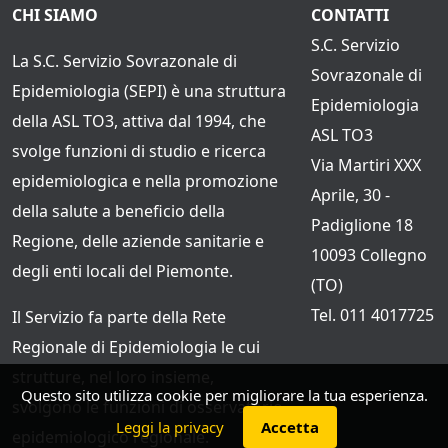
CHI SIAMO
CONTATTI
S.C. Servizio
La S.C. Servizio Sovrazonale di
Sovrazonale di
Epidemiologia (SEPI) è una struttura
Epidemiologia
della ASL TO3, attiva dal 1994, che
ASL TO3
svolge funzioni di studio e ricerca
Via Martiri XXX
epidemiologica e nella promozione
Aprile, 30 -
della salute a beneficio della
Padiglione 18
Regione, delle aziende sanitarie e
10093 Collegno
degli enti locali del Piemonte.
(TO)
Tel. 011 4017725
Il Servizio fa parte della Rete
Regionale di Epidemiologia le cui
strutture, nel loro insieme,
Questo sito utilizza cookie per migliorare la tua esperienza.
svolgono le funzioni di osservatorio
Leggi la privacy
Accetta
epidemiologico regionale.