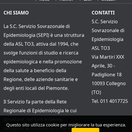
CHI SIAMO
CONTATTI
S.C. Servizio
La S.C. Servizio Sovrazonale di
Sovrazonale di
Epidemiologia (SEPI) è una struttura
Epidemiologia
della ASL TO3, attiva dal 1994, che
ASL TO3
svolge funzioni di studio e ricerca
Via Martiri XXX
epidemiologica e nella promozione
Aprile, 30 -
della salute a beneficio della
Padiglione 18
Regione, delle aziende sanitarie e
10093 Collegno
degli enti locali del Piemonte.
(TO)
Tel. 011 4017725
Il Servizio fa parte della Rete
Regionale di Epidemiologia le cui
strutture, nel loro insieme,
Questo sito utilizza cookie per migliorare la tua esperienza.
svolgono le funzioni di osservatorio